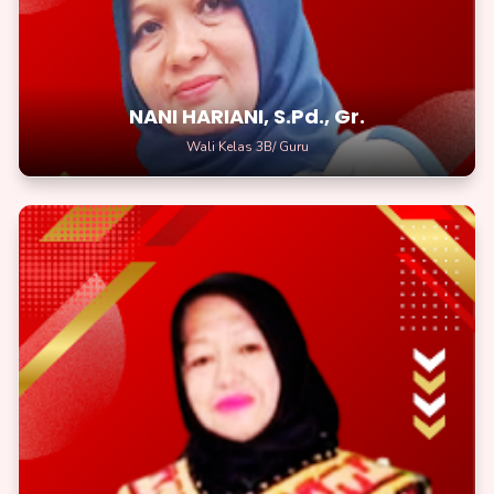
NANI HARIANI, S.Pd., Gr.
Wali Kelas 3B/ Guru
HENY YULISKA, S.Pd., Gr.
Wali Kelas 4A/Guru
Jadilah seperti pahlawan yang berani menaklukkan buku-buku
dan pensil.