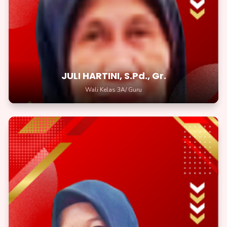
Wali Kelas 3A/Guru
Setiap pelajaran adalah petualangan baru menuju pengetahuan
yang lebih luas.
JULI HARTINI, S.Pd., Gr.
Wali Kelas 3A/ Guru
NANI HARIANI, S.Pd., Gr.
Wali Kelas 3B/Guru
Raih bintang dengan belajar, dan dunia akan terbuka untukmu