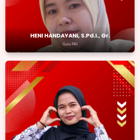
membuka pintu ke dunia yang lebih indah
HENI HANDAYANI, S.Pd.I., Gr.
Guru PAI
NOVI LENA SARI, S.Pd., Gr.
Guru Bahasa Lampung
Pantang menyerah adalah kunci rahasia dari perjuangan yang
mulia