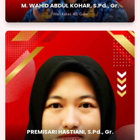
M. WAHID ABDUL KOHAR, S.Pd., Gr.
Wali Kelas 4B/ Guru
PREMISARI HASTIANI, S.Pd., Gr.
Wali Kelas 5A/Guru
Tetap semangat karena setiap usahamu di kelas akan membawa
hasil yang berharga
PREMISARI HASTIANI, S.Pd., Gr.