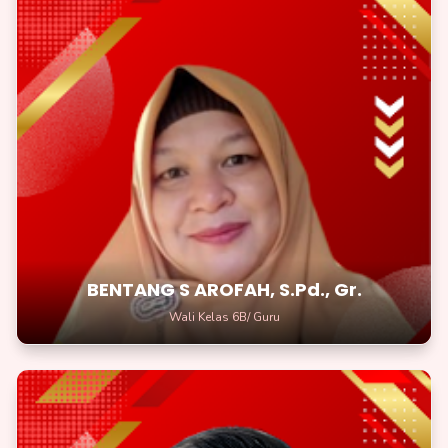
BENTANG S AROFAH, S.Pd., Gr.
Wali Kelas 6B/Guru
Jadilah penjelajah ilmu pengetahuan yang gigih!
BENTANG S AROFAH, S.Pd., Gr.
Wali Kelas 6B/ Guru