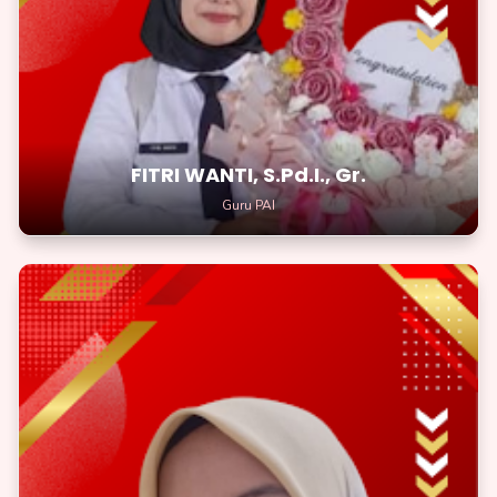
Guru PAI
Setiap kesulitan adalah tantangan yang bisa kamu taklukkan
dengan kegigihan.
FITRI WANTI, S.Pd.I., Gr.
Guru PAI
HENI HANDAYANI, S.Pd.I., Gr.
Guru PAI
Hormati guru-gurumu karena ilmu yang mereka ajarkan akan