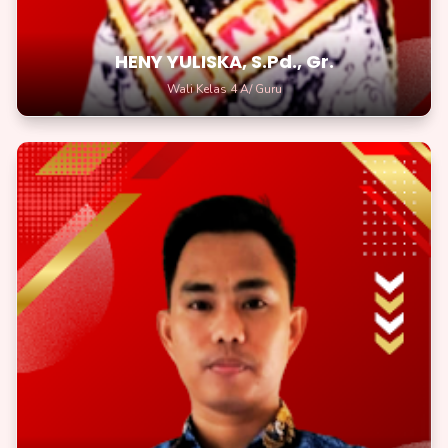
HENY YULISKA, S.Pd., Gr.
Wali Kelas 4 A/ Guru
M. WAHID ABDUL KOHAR, S.Pd., Gr.
Wali Kelas 4B/Guru
Kamu adalah bintang yang bercahaya di dunia pendidikan!