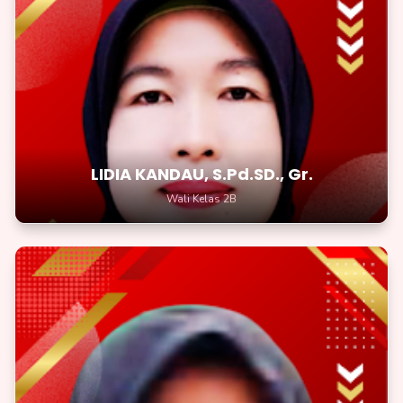
LIDIA KANDAU, S.Pd.SD., Gr.
Wali Kelas 2B
Belajarlah dengan senang hati, ilmu adalah kunci menuju
impianmu
LIDIA KANDAU, S.Pd.SD., Gr.
Wali Kelas 2B
JULI HARTINI, S.Pd., Gr.