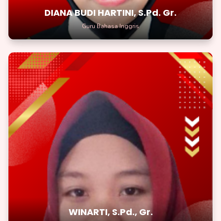
DIANA BUDI HARTINI, S.Pd. Gr.
Guru Bahasa Inggris
WINARTI, S.Pd., Gr.
Guru PAK
Raihlah mimpi-mimpi tinggimu dengan langkah-langkah kecil
yang penuh semangat
WINARTI, S.Pd., Gr.