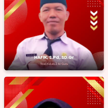
HAFIK, S.Pd,.SD.Gr
Wali Kelas 2A/Guru
Saya berharap setiap siswa dapat terus berkembang sesuai
kemampuan masing-masing
HAFIK, S.Pd,.SD.Gr
Wali Kelas 2 A/ Guru