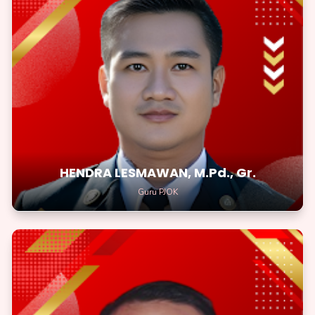
HENDRA LESMAWAN, M.Pd., Gr.
Guru PJOK
Berani mencoba hal baru adalah awal dari petualangan yang
menarik
HENDRA LESMAWAN, M.Pd., Gr.
Guru PJOK