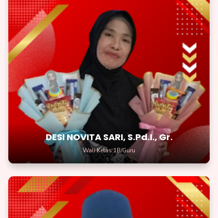
DESI NOVITA SARI, S.Pd.I., Gr.
Wali Kelas 1
Siswa Kelas 1 berada pada tahap awal untuk membangun
dasar-dasar pengetahuan, keterampilan, dan kedisiplinan
belajar
DESI NOVITA SARI, S.Pd.I., Gr.
Wali Kelas 1B/Guru